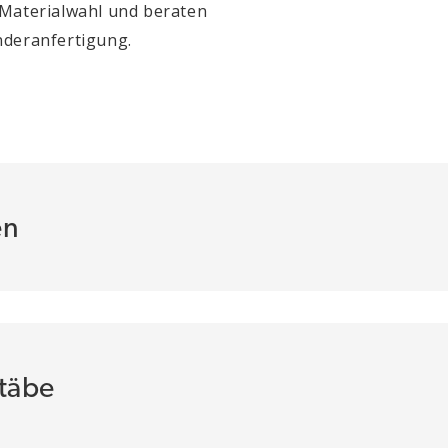
 Materialwahl und beraten
nderanfertigung.
en
stäbe