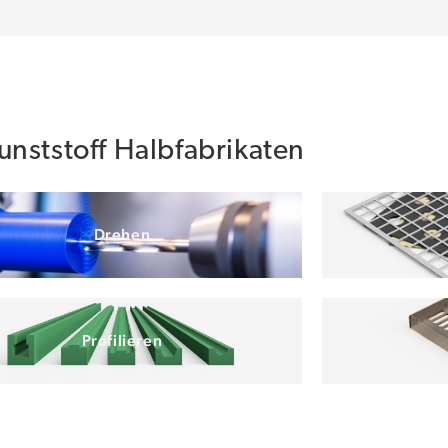
nststoff Halbfabrikaten
Drehen
Profilieren