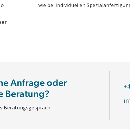
So
wie bei individuellen Spezialanfertigun
sen.
che Anfrage oder
+4
e Beratung?
in
hes Beratungsgespräch