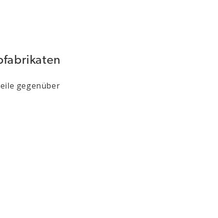
bfabrikaten
teile gegenüber