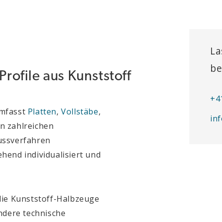
La
be
Profile aus Kunststoff
+4
umfasst
Platten
,
Vollstäbe
,
in
n zahlreichen
ussverfahren
hend individualisiert und
die Kunststoff-Halbzeuge
andere technische