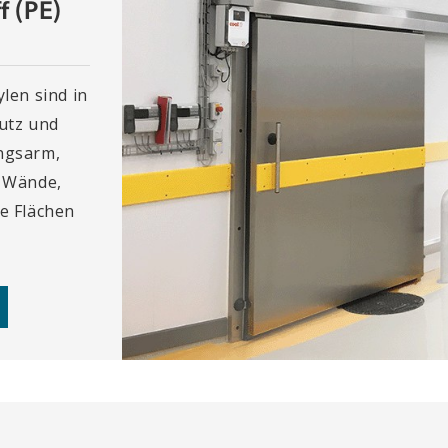
f (PE)
len sind in
utz und
ungsarm,
n Wände,
e Flächen