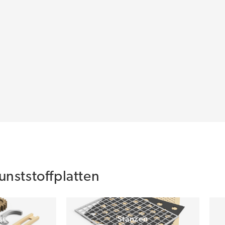
nststoffplatten
sen
Stanzen