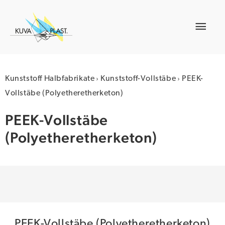
Zum
Inhalt
Hau
springen
›
›
Kunststoff Halbfabrikate
Kunststoff-Vollstäbe
PEEK-
Vollstäbe (Polyetheretherketon)
PEEK-Vollstäbe
(Polyetheretherketon)
PEEK-Vollstäbe (Polyetheretherketon)