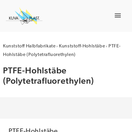
Zum
Inhalt
Hau
springen
›
›
Kunststoff Halbfabrikate
Kunststoff-Hohlstäbe
PTFE-
Hohlstäbe (Polytetrafluorethylen)
PTFE-Hohlstäbe
(Polytetrafluorethylen)
PTFE-Hohlstäbe