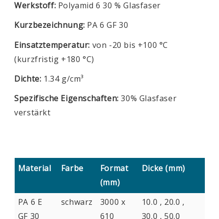
Werkstoff:
Polyamid 6 30 % Glasfaser
Kurzbezeichnung:
PA 6 GF 30
Einsatztemperatur:
von -20 bis +100 °C
(kurzfristig +180 °C)
Dichte:
1.34 g/cm³
Spezifische Eigenschaften:
30% Glasfaser
verstärkt
Material
Farbe
Format
Dicke (mm)
(mm)
PA 6 E
schwarz
3000 x
10.0 , 20.0 ,
GF 30
610
30.0 , 50.0