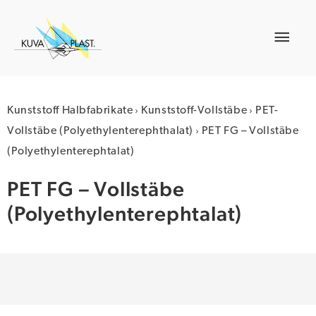
Zum
Inhalt
Hau
springen
›
›
Kunststoff Halbfabrikate
Kunststoff-Vollstäbe
PET-
›
Vollstäbe (Polyethylenterephthalat)
PET FG – Vollstäbe
(Polyethylenterephtalat)
PET FG – Vollstäbe
(Polyethylenterephtalat)