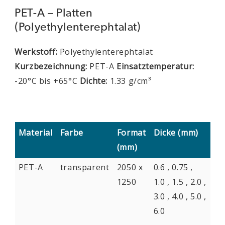
PET-A – Platten
(Polyethylenterephtalat)
Werkstoff:
Polyethylenterephtalat
Kurzbezeichnung:
PET-A
Einsatztemperatur:
-20°C bis +65°C
Dichte:
1.33 g/cm³
Material
Farbe
Format
Dicke (mm)
(mm)
PET-A
transparent
2050 x
0.6 , 0.75 ,
1250
1.0 , 1.5 , 2.0 ,
3.0 , 4.0 , 5.0 ,
6.0