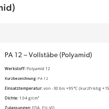
mid)
PA 12 – Vollstäbe (Polyamid)
Werkstoff:
Polyamid 12
Kurzbezeichnung:
PA 12
Einsatztemperatur:
von -30 bis +95°C (kurzfristig +1
Dichte:
1.04 g/cm³
Zulassungen:
FDA, EU-VO