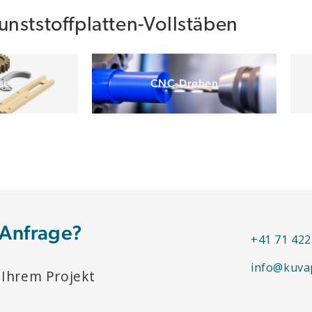
nststoffplatten-Vollstäben
sen
CNC-Drehen
 Anfrage?
+41 71 422
info@kuva
 Ihrem Projekt