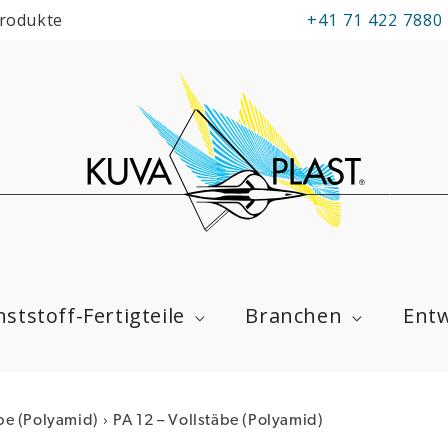
Produkte
+41 71 422 7880
ststoff-Fertigteile
Branchen
Entw
›
be (Polyamid)
PA 12 – Vollstäbe (Polyamid)