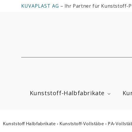
Zum
KUVAPLAST AG
– Ihr Partner für Kunststoff-
Inhalt
springen
Kunststoff-Halbfabrikate
Kun
›
›
Kunststoff Halbfabrikate
Kunststoff-Vollstäbe
PA-Vollstä