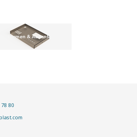
Formen & Abkanten
 78 80
plast.com