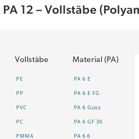
PA 12 – Vollstäbe (Polya
Vollstäbe
Material (PA)
PE
PA 6 E
PP
PA 6 E FG
PVC
PA 6 Guss
PC
PA 6 GF 30
PMMA
PA 6.6