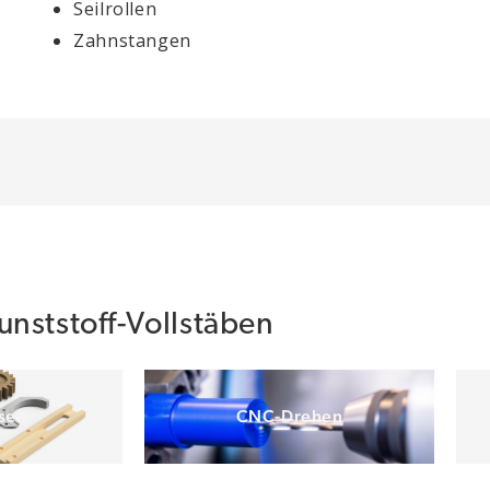
Seilrollen
Zahnstangen
nststoff-Vollstäben
sen
CNC-Drehen