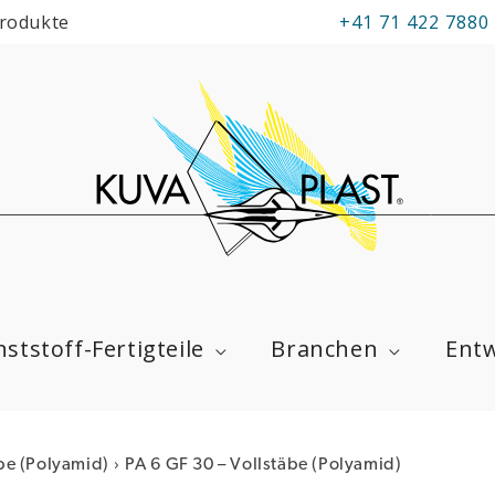
Produkte
+41 71 422 7880
ststoff-Fertigteile
Branchen
Entw
›
be (Polyamid)
PA 6 GF 30 – Vollstäbe (Polyamid)