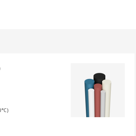
)
0°C)