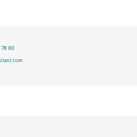
 78 80
plast.com