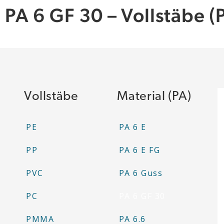
PA 6 GF 30 – Vollstäbe (
Vollstäbe
Material (PA)
PE
PA 6 E
PP
PA 6 E FG
PVC
PA 6 Guss
PC
PA 6 GF 30
PMMA
PA 6.6